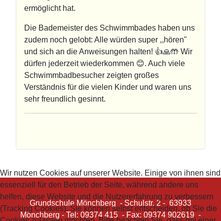
ermöglicht hat.
Die Bademeister des Schwimmbades haben uns
zudem noch gelobt: Alle würden super ,,hören"
und sich an die Anweisungen halten! 👍🙏🤲 Wir
dürfen jederzeit wiederkommen 😊. Auch viele
Schwimmbadbesucher zeigten großes
Verständnis für die vielen Kinder und waren uns
sehr freundlich gesinnt.
Wir nutzen Cookies auf unserer Website. Einige von ihnen sind
essenziell für den Betrieb der Seite, während andere uns
helfen, diese Website und die Nutzererfahrung zu verbessern
Grundschule Mönchberg - Schulstr. 2 - 63933
(Tracking Cookies). Sie können selbst entscheiden, ob Sie die
Mönchberg - Tel: 09374 415 - Fax: 09374 902619 -
Cookies zulassen möchten. Bitte beachten Sie, dass bei einer