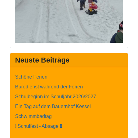
Neuste Beiträge
Schöne Ferien
Bürodienst während der Ferien
Schulbeginn im Schuljahr 2026/2027
Ein Tag auf dem Bauernhof Kessel
Schwimmbadtag
‼️Schulfest - Absage ‼️